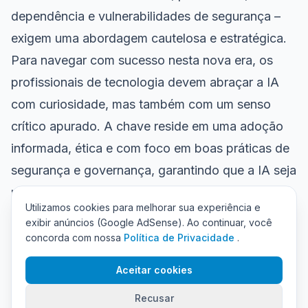
dependência e vulnerabilidades de segurança –
exigem uma abordagem cautelosa e estratégica.
Para navegar com sucesso nesta nova era, os
profissionais de tecnologia devem abraçar a IA
com curiosidade, mas também com um senso
crítico apurado. A chave reside em uma adoção
informada, ética e com foco em boas práticas de
segurança e governança, garantindo que a IA seja
uma aliada no progresso, e não uma fonte de
Utilizamos cookies para melhorar sua experiência e
problemas imprevistos.
exibir anúncios (Google AdSense). Ao continuar, você
Boas Práticas Essenciais
concorda com nossa
Política de Privacidade
.
Priorize a Privacidade:
Nunca alimente modelos
Aceitar cookies
de IA com dados sensíveis ou proprietários sem
Recusar
ter clareza sobre como esses dados serão usados