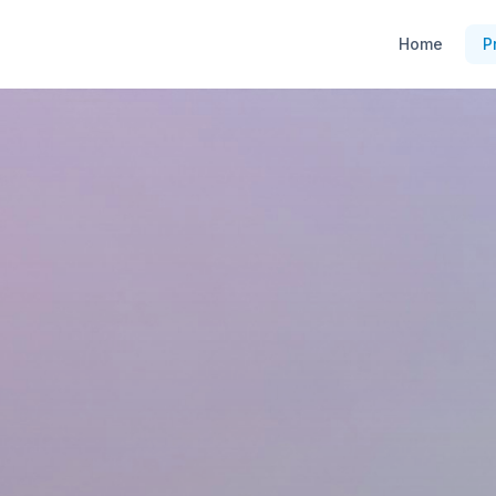
Home
P