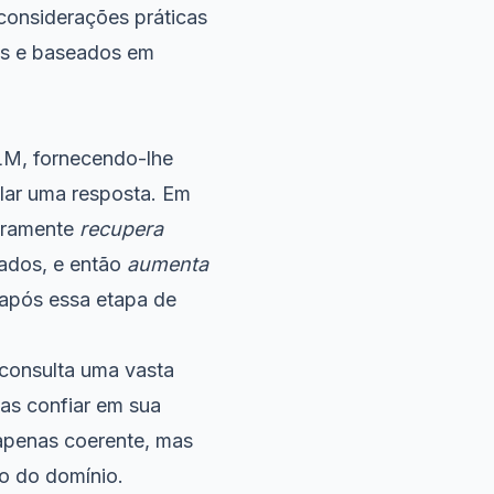
 considerações práticas
es e baseados em
LM, fornecendo-lhe
ular uma resposta. Em
eiramente
recupera
ados, e então
aumenta
 após essa etapa de
consulta uma vasta
nas confiar em sua
apenas coerente, mas
co do domínio.