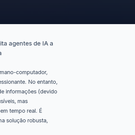
ta agentes de IA a
a
humano-computador,
ssionante. No entanto,
 de informações (devido
usíveis, mas
 em tempo real. É
a solução robusta,