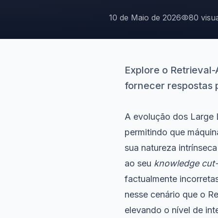
10 de Maio de 2026
80 visu
Explore o Retrieval
fornecer respostas 
A evolução dos Large
permitindo que máquin
sua natureza intrínseca
ao seu
knowledge cut-
factualmente incorreta
nesse cenário que o R
elevando o nível de int