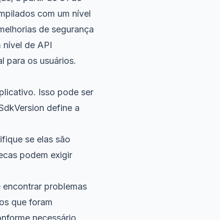
ompilados com um nível
 melhorias de segurança
 nível de API
al para os usuários.
plicativo. Isso pode ser
eSdkVersion define a
ifique se elas são
tecas podem exigir
e encontrar problemas
sos que foram
onforme necessário.