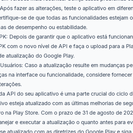
pós fazer as alterações, teste o aplicativo em diferen
rtifique-se de que todas as funcionalidades estejam
mas de desempenho ou estabilidade.
PK: Depois de garantir que o aplicativo está funcion
K com o novo nível de API e faça o upload para a Play
 de atualização do Google Play.
suários: Caso a atualização resulte em mudanças per
s na interface ou funcionalidade, considere fornecer
terações.
da API do seu aplicativo é uma parte crucial do ciclo 
tivo esteja atualizado com as últimas melhorias de s
o na Play Store. Com o prazo de 31 de agosto de 20
anejar e executar a atualização o quanto antes para e
se atualizado com as diretrizes do Google Play e siga