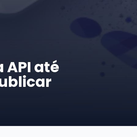
a API até
ublicar